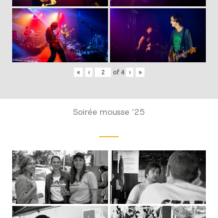
«
‹
of
4
›
»
Soirée mousse ’25