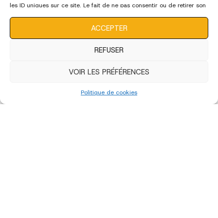
les ID uniques sur ce site. Le fait de ne pas consentir ou de retirer son
consentement peut avoir un effet négatif sur certaines
caractéristiques et fonctions.
ACCEPTER
REFUSER
VOIR LES PRÉFÉRENCES
«
‹
of
4
›
»
Politique de cookies
édition 2022