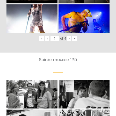
«
‹
of
4
›
»
Soirée mousse ’25