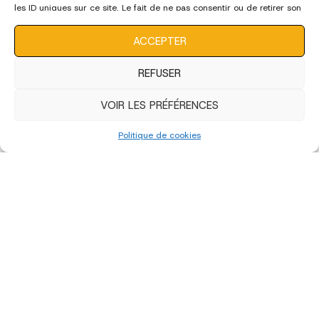
les ID uniques sur ce site. Le fait de ne pas consentir ou de retirer son
consentement peut avoir un effet négatif sur certaines
caractéristiques et fonctions.
ACCEPTER
REFUSER
VOIR LES PRÉFÉRENCES
«
‹
of
4
›
»
Politique de cookies
édition 2022