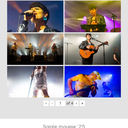
«
‹
of
4
›
»
Soirée mousse ’25