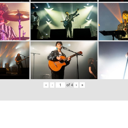
«
‹
of
4
›
»