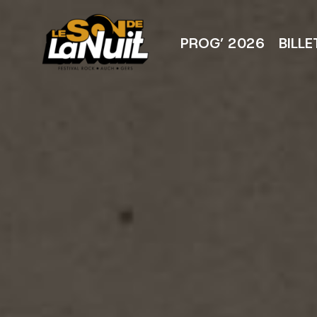
Aller
au
contenu
PROG’ 2026
BILLE