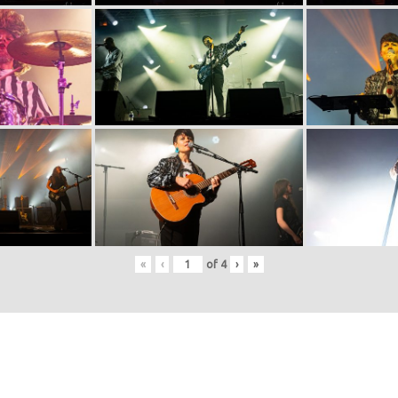
«
‹
of
4
›
»