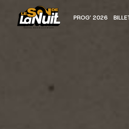
Aller
au
contenu
PROG’ 2026
BILLE