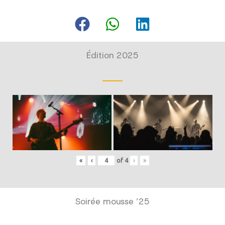
Édition 2025
«
‹
of
4
›
»
Soirée mousse ’25