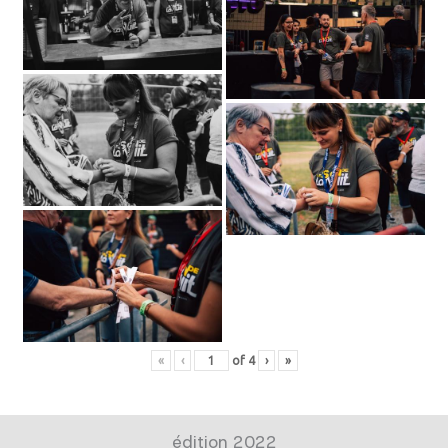
«
‹
of
4
›
»
édition 2022