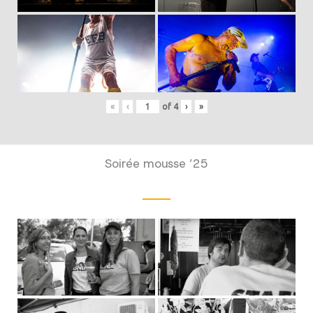
«
‹
of
4
›
»
Soirée mousse ’25