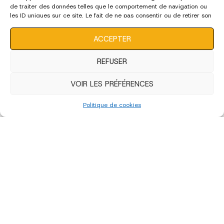
de traiter des données telles que le comportement de navigation ou
les ID uniques sur ce site. Le fait de ne pas consentir ou de retirer son
consentement peut avoir un effet négatif sur certaines
caractéristiques et fonctions.
ACCEPTER
REFUSER
VOIR LES PRÉFÉRENCES
«
‹
of
4
›
»
Politique de cookies
édition 2022