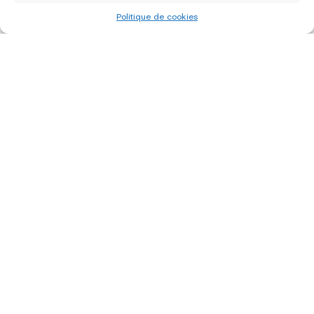
Politique de cookies
«
‹
of
4
›
»
édition 2022