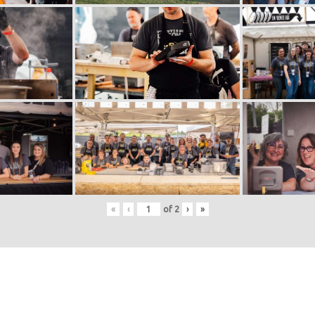
«
‹
of
2
›
»