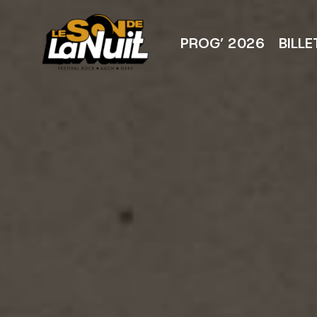
Aller
au
contenu
PROG’ 2026
BILLE