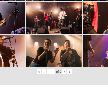
«
‹
of
2
›
»