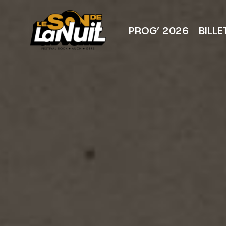
Aller
au
contenu
PROG’ 2026
BILLE