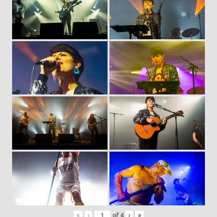
«
‹
of
4
›
»