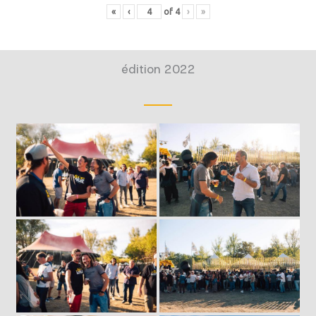
«
‹
of
4
›
»
édition 2022