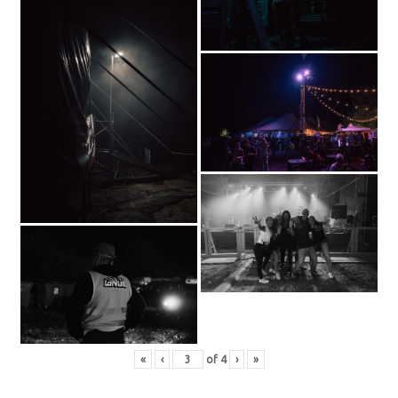
«
‹
of
4
›
»