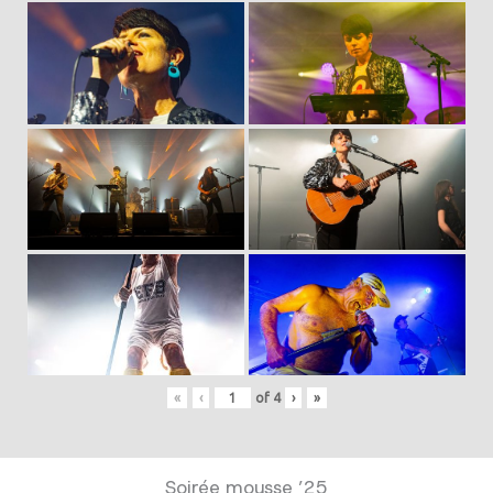
«
‹
of
4
›
»
Soirée mousse ’25