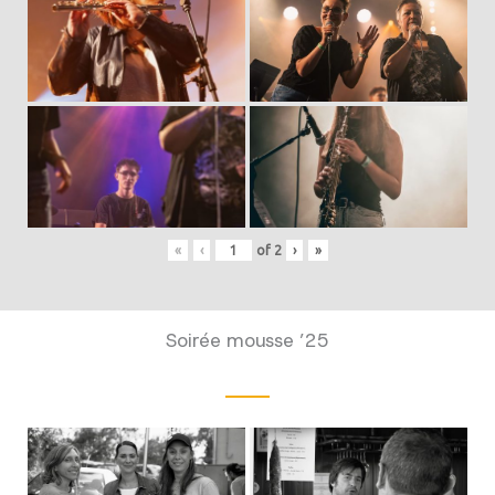
«
‹
of
2
›
»
Soirée mousse ’25