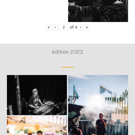
«
‹
of
4
›
»
édition 2022