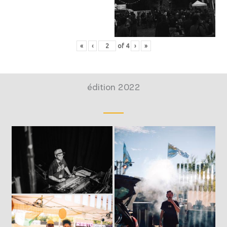
«
‹
of
4
›
»
édition 2022