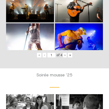
«
‹
of
4
›
»
Soirée mousse ’25