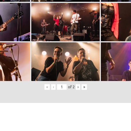
«
‹
of
2
›
»