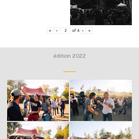
«
‹
of
4
›
»
édition 2022