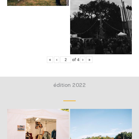
«
‹
of
4
›
»
édition 2022