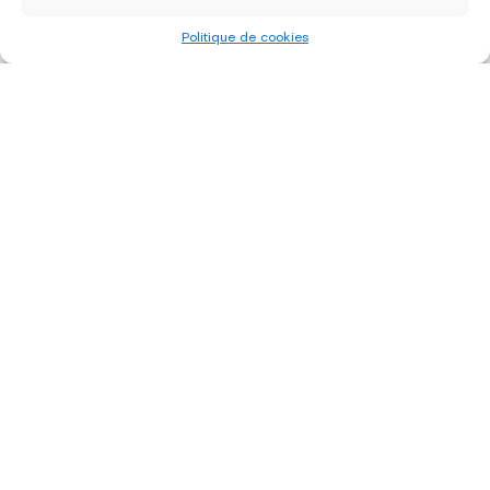
Politique de cookies
«
‹
of
4
›
»
édition 2022