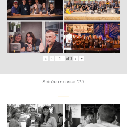
«
‹
of
2
›
»
Soirée mousse ’25