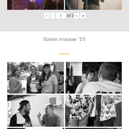
«
‹
of
2
›
»
Soirée mousse ’25