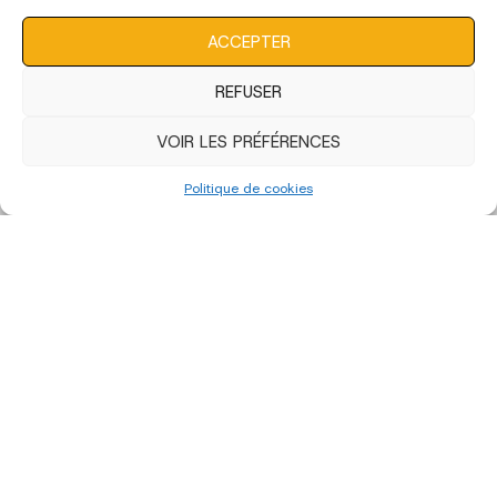
consentement peut avoir un effet négatif sur certaines
caractéristiques et fonctions.
ACCEPTER
REFUSER
VOIR LES PRÉFÉRENCES
Politique de cookies