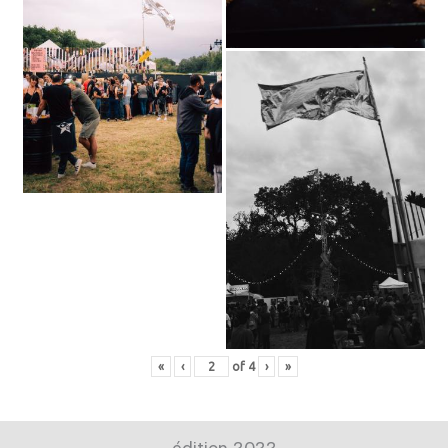
«
‹
of
4
›
»