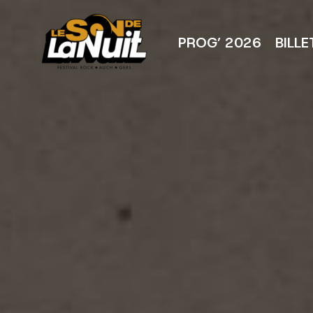
Aller
au
contenu
PROG’ 2026
BILLE