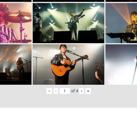
«
‹
of
4
›
»