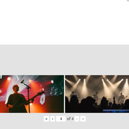
«
‹
of
4
›
»