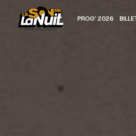
Aller
au
contenu
PROG’ 2026
BILLE