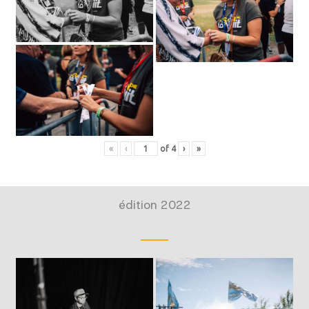
«
‹
of
4
›
»
édition 2022