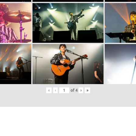
«
‹
of
4
›
»