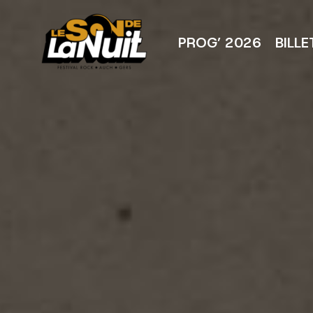
Aller
au
contenu
PROG’ 2026
BILLE