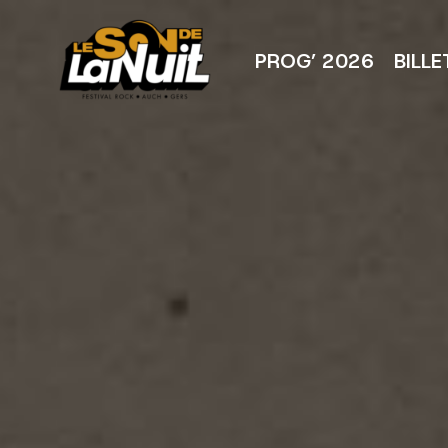
Aller
au
contenu
PROG’ 2026
BILLE