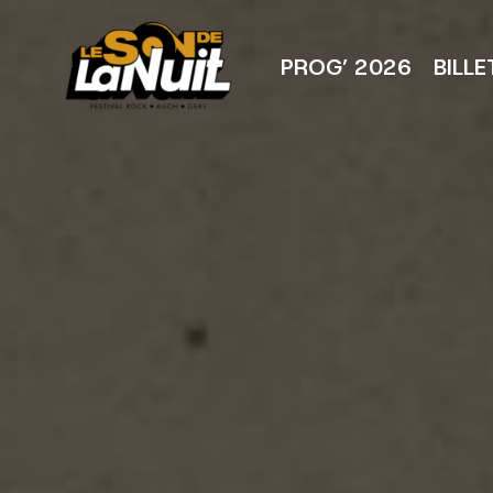
Aller
au
contenu
PROG’ 2026
BILLE