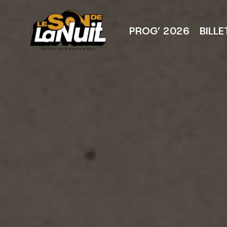
Aller
au
contenu
PROG’ 2026
BILLE