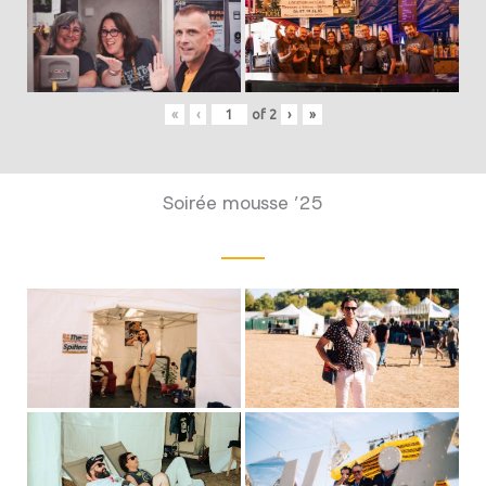
«
‹
of
2
›
»
Soirée mousse ’25