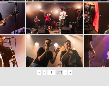
«
‹
of
2
›
»