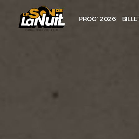
Aller
au
contenu
PROG’ 2026
BILLE