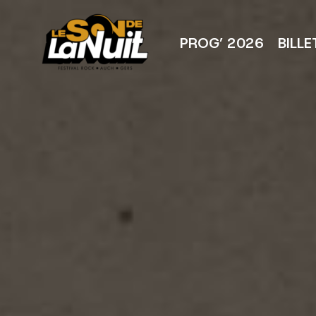
Aller
au
contenu
PROG’ 2026
BILLE