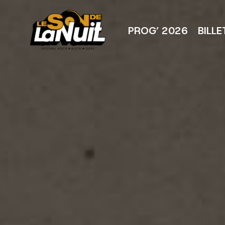
Aller
au
contenu
PROG’ 2026
BILLE