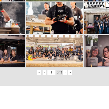
«
‹
of
2
›
»