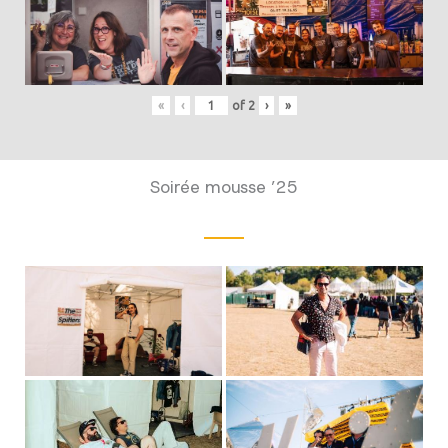
«
‹
of
2
›
»
Soirée mousse ’25