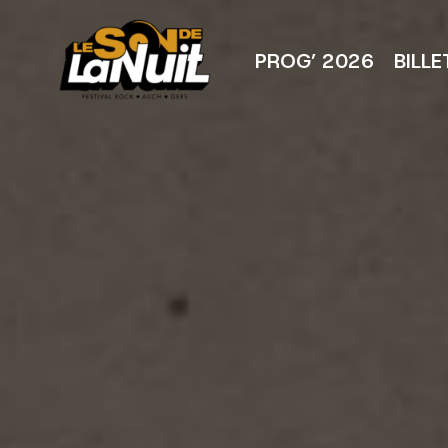
Aller
au
contenu
PROG’ 2026
BILLE