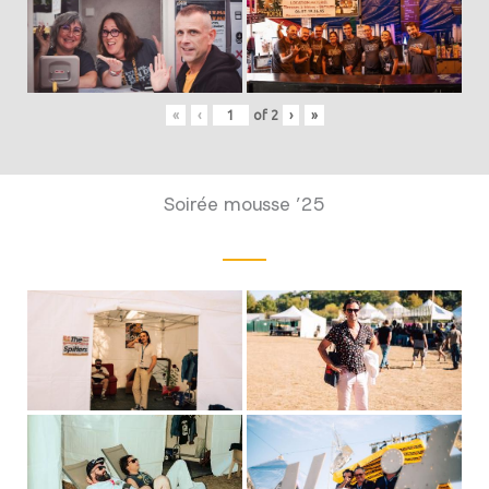
«
‹
of
2
›
»
Soirée mousse ’25