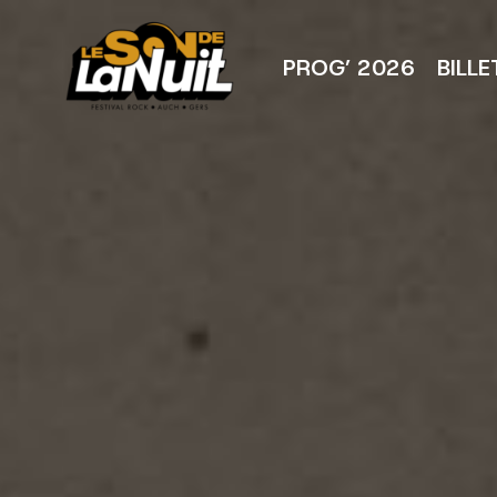
Aller
au
contenu
PROG’ 2026
BILLE