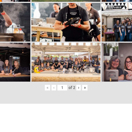
«
‹
of
2
›
»