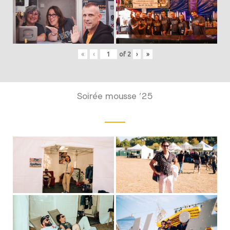
«
‹
of
2
›
»
Soirée mousse ’25