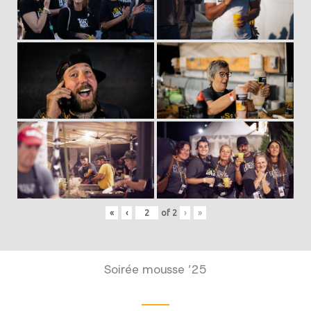
«
‹
of
2
›
»
Soirée mousse ’25