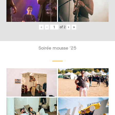
«
‹
of
2
›
»
Soirée mousse ’25