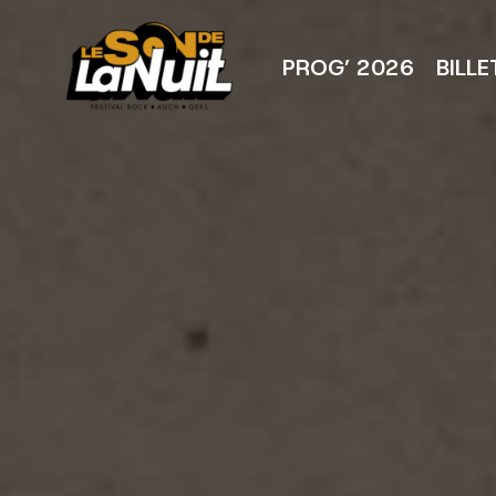
Aller
au
contenu
PROG’ 2026
BILLE