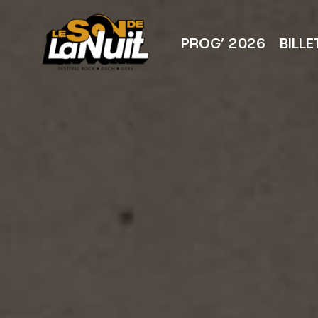
Aller
au
contenu
PROG’ 2026
BILLE