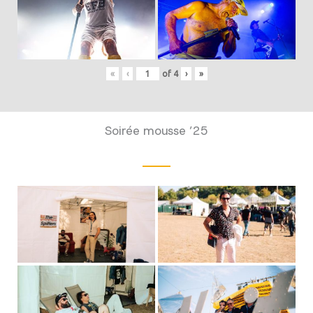
«
‹
of
4
›
»
Soirée mousse ’25