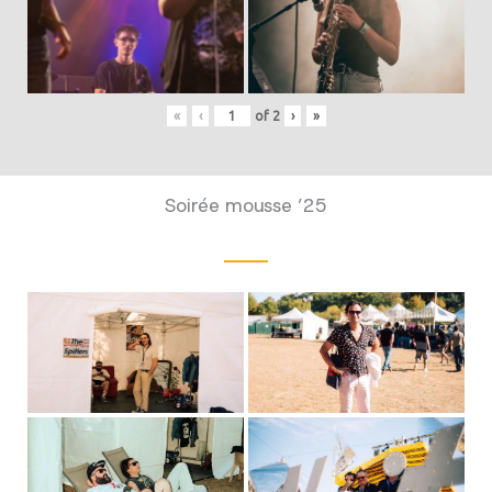
«
‹
of
2
›
»
Soirée mousse ’25