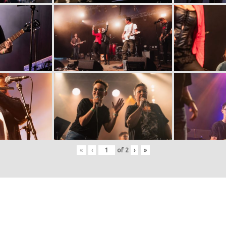
«
‹
of
2
›
»