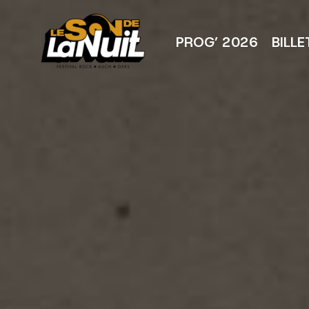
Aller
au
contenu
PROG’ 2026
BILLE