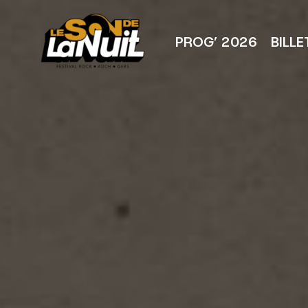
Aller
au
contenu
PROG’ 2026
BILLE