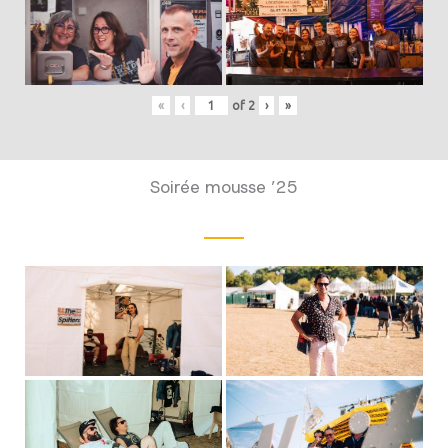
«
‹
of
2
›
»
Soirée mousse ’25