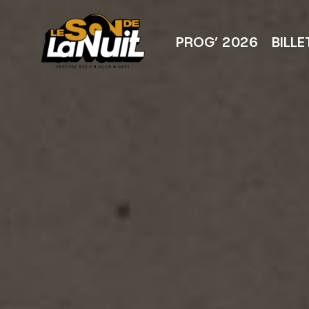
Aller
au
contenu
PROG’ 2026
BILLE