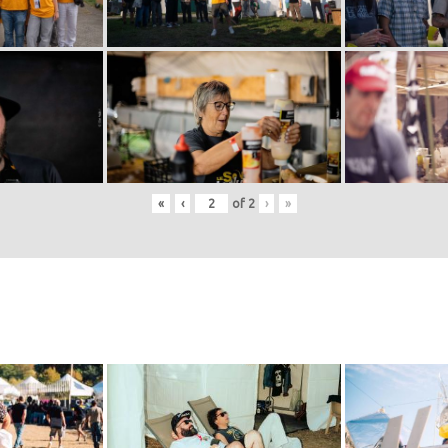
«
‹
of
2
›
»