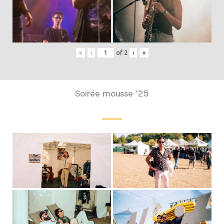
«
‹
of
2
›
»
Soirée mousse ’25