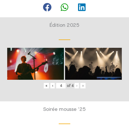
Édition 2025
«
‹
of
4
›
»
Soirée mousse ’25