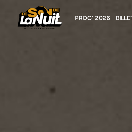
Aller
au
contenu
PROG’ 2026
BILLE