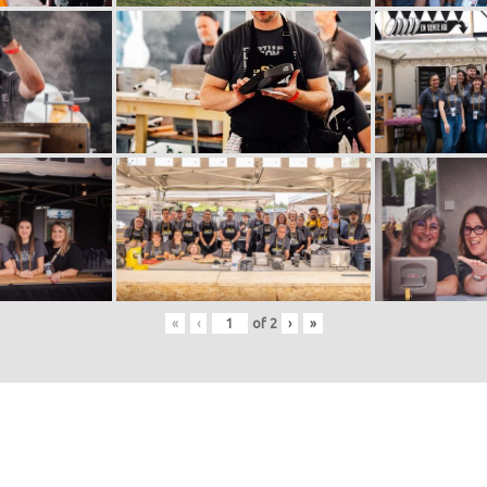
«
‹
of
2
›
»