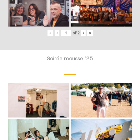
«
‹
of
2
›
»
Soirée mousse ’25